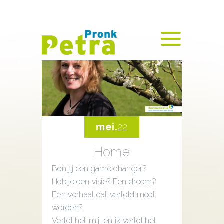
mei.
22
Home
Ben jij een game changer?
Heb je een visie? Een droom?
Een verhaal dat verteld moet
worden?
Vertel het mij, en ik vertel het